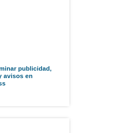
minar publicidad,
y avisos en
ss