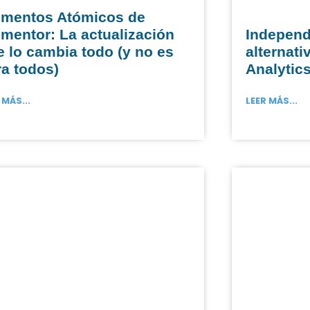
ementos Atómicos de
ementor: La actualización
Independ
 lo cambia todo (y no es
alternati
ra todos)
Analytic
 MÁS...
LEER MÁS...