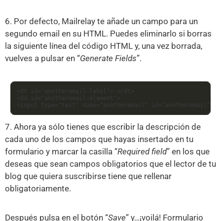
6. Por defecto, Mailrelay te añade un campo para un
segundo email en su HTML. Puedes eliminarlo si borras
la siguiente línea del código HTML y, una vez borrada,
vuelves a pulsar en “
Generate Fields
”.
<dt id="anotheremail-label"> </dt>

<dd id="anotheremail-element">

<input type="text" name="anotheremail" id="anotheremail" va
7. Ahora ya sólo tienes que escribir la descripción de
cada uno de los campos que hayas insertado en tu
formulario y marcar la casilla “
Required field
” en los que
deseas que sean campos obligatorios que el lector de tu
blog que quiera suscribirse tiene que rellenar
obligatoriamente.
Después pulsa en el botón “
Save
” y…¡voilá! Formulario