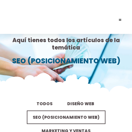
Aquí tienes todos los artículos de la
SOLICIT
temática
SEO (POSICIONAMIENTO WEB)
TODOS
DISEÑO WEB
SEO (POSICIONAMIENTO WEB)
MARKETING Y VENTAS