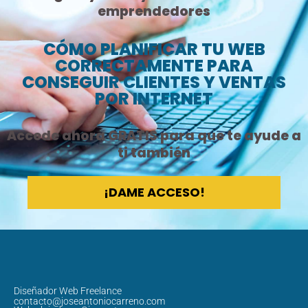
emprendedores
CÓMO PLANIFICAR TU WEB
CORRECTAMENTE PARA
CONSEGUIR CLIENTES Y VENTAS
POR INTERNET​
Accede ahora GRATIS para que te ayude a
ti también
¡DAME ACCESO!
Diseñador Web Freelance
contacto@joseantoniocarreno.com